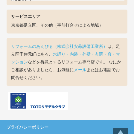
お知らせ
を更新しました
2022/03/31
サービスエリア
お知らせ
を更新しました
2022/01/07
東京都足立区、その他（事前打合せによる地域）
お知らせ
を更新しました
2021/09/02
お知らせ
を更新しました
リフォームのあんびる（株式会社安蒜設備工業所）
は、足
2021/07/06
お知らせ
を更新しました
立区千住元町にある、
水廻り・内装・外壁・玄関・窓・マ
2021/06/08
ンション
などを得意とするリフォーム専門店です。 なにか
お知らせ
を更新しました
ご相談がありましたら、お気軽に
メール
またはお電話でお
2021/06/08
問合せください。
トピックス
を更新しました
2021/05/27
お知らせ
を更新しました
2021/05/07
お知らせ
を更新しました
2021/03/15
トピックス
を更新しました
2021/03/11
プライバシーポリシー
お知らせ
を更新しました